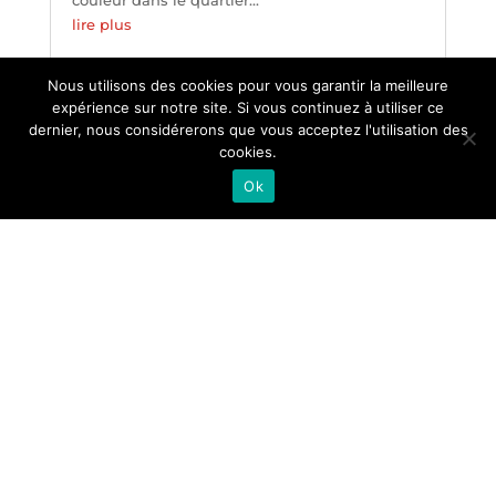
couleur dans le quartier...
lire plus
Nous utilisons des cookies pour vous garantir la meilleure
« Entrées précédentes
expérience sur notre site. Si vous continuez à utiliser ce
dernier, nous considérerons que vous acceptez l'utilisation des
cookies.
Voir toutes les news
Ok
RÉFÉRENCES
Découvrez nos références clients